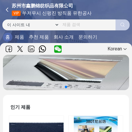
苏州市鑫鹏锦纺织品有限公司
쑤저우시 신펑진 방직품 유한공사
VIP
홈
제품
추천 제품
회사 소개
문의하기
Korean
인기 제품